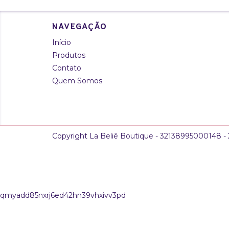
NAVEGAÇÃO
Início
Produtos
Contato
Quem Somos
Copyright La Beliê Boutique - 32138995000148 - 2
qmyadd85nxrj6ed42hn39vhxivv3pd