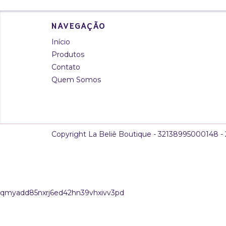
NAVEGAÇÃO
Início
Produtos
Contato
Quem Somos
Copyright La Beliê Boutique - 32138995000148 - 2
qmyadd85nxrj6ed42hn39vhxivv3pd