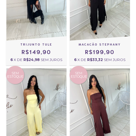
TRIJUNTO TULE
MACACÃO STEPHANY
R$149,90
R$199,90
6
X DE
R$24,98
SEM JUROS
6
X DE
R$33,32
SEM JUROS
SEM
SEM
ESTOQUE
ESTOQUE