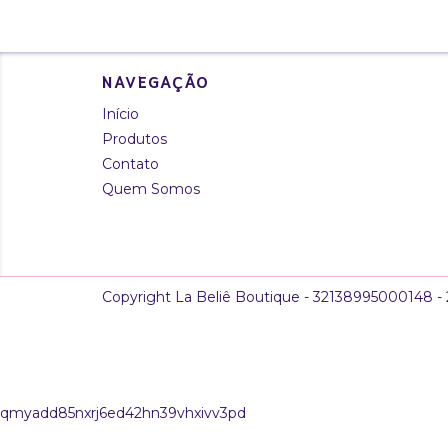
NAVEGAÇÃO
Início
Produtos
Contato
Quem Somos
Copyright La Beliê Boutique - 32138995000148 - 2
qmyadd85nxrj6ed42hn39vhxivv3pd