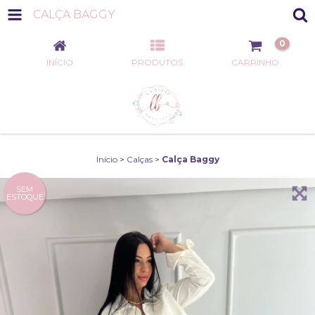
CALÇA BAGGY
0
INÍCIO
PRODUTOS
CARRINHO
Início
>
Calças
>
Calça Baggy
SEM
ESTOQUE