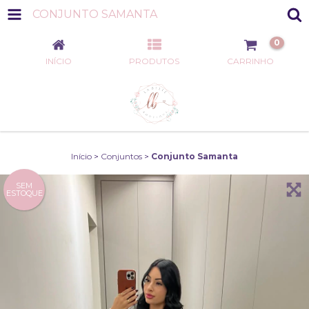
CONJUNTO SAMANTA
0
INÍCIO
PRODUTOS
CARRINHO
Início
>
Conjuntos
>
Conjunto Samanta
SEM
ESTOQUE