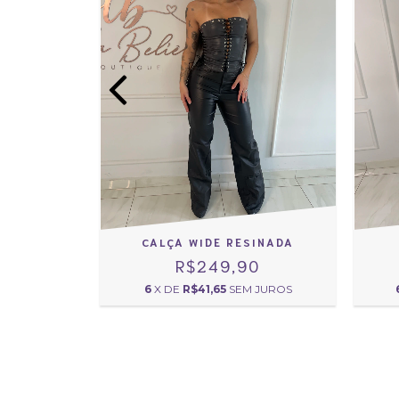
RE
CALÇA WIDE RESINADA
0
R$249,90
 JUROS
6
X DE
R$41,65
SEM JUROS