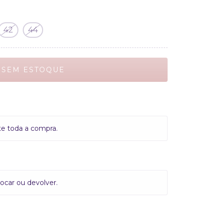
42
44
te toda a compra.
ocar ou devolver.