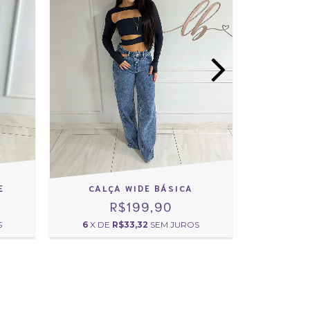
E
CALÇA WIDE BÁSICA
CALÇA 
R$199,90
S
6
X DE
R$33,32
SEM JUROS
5
X DE