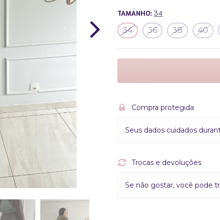
TAMANHO:
34
34
36
38
40
Compra protegida
Seus dados cuidados duran
Trocas e devoluções
Se não gostar, você pode tr