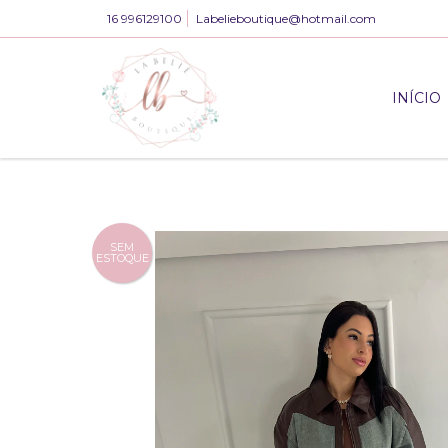
16 996129100
Labelieboutique@hotmail.com
INÍCIO
SEM
ESTOQUE